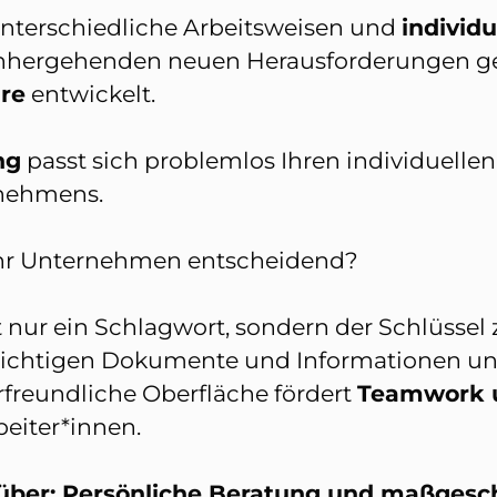
unterschiedliche Arbeitsweisen und
individ
inhergehenden neuen Herausforderungen ge
re
entwickelt.
ng
passt sich problemlos Ihren individuelle
rnehmens.
 Ihr Unternehmen entscheidend?
cht nur ein Schlagwort, sondern der Schlüss
ie richtigen Dokumente und Informationen u
freundliche Oberfläche fördert
Teamwork 
beiter*innen.
über: Persönliche Beratung und maßgesc