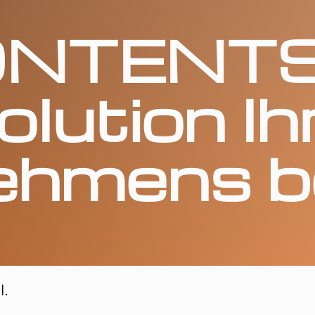
ONTENTS
olution Ih
hmens be
l.