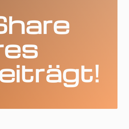
hare
res
iträgt!