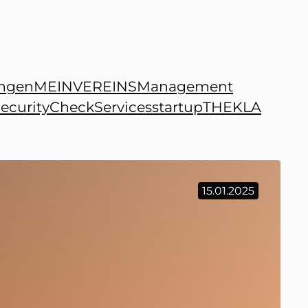
ngen
MEINVEREINSManagement
ecurityCheck
Services
startup
THEKLA
15.01.2025