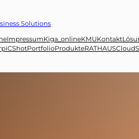
siness Solutions
me
Impressum
Kiga_online
KMU
Kontakt
Lösu
r
piCShot
Portfolio
Produkte
RATHAUSCloud
S