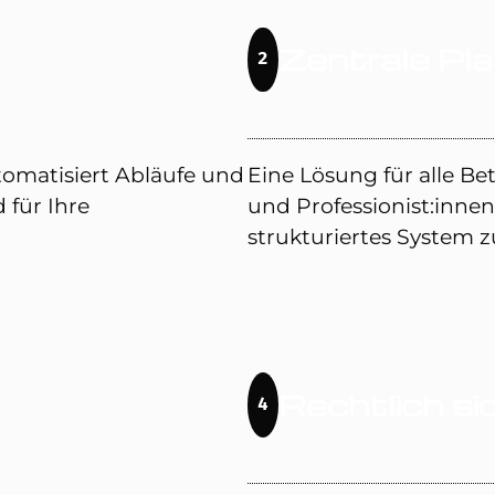
Zentrale Pl
2
tomatisiert Abläufe und
Eine Lösung für alle Bet
 für Ihre
und Professionist:inne
strukturiertes System z
Rechtlich si
4