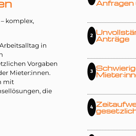
en
Anfragen 
 – komplex,
Unvollstä
2
Anträge
Arbeitsalltag in
n
tzlichen Vorgaben
Schwierig
3
er Mieter:innen.
Mieter:inn
h mit
nsellösungen, die
Zeitaufw
4
gesetzlic