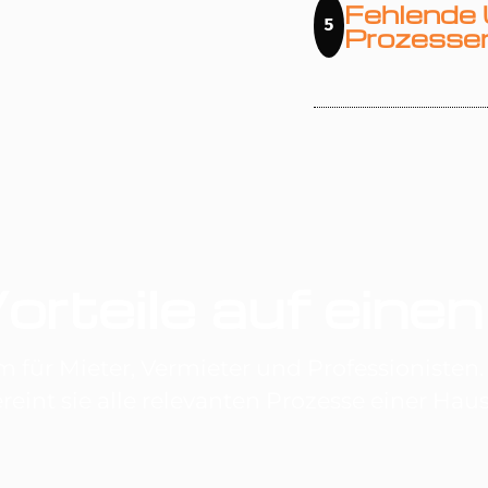
Fehlende 
5
Prozesse
orteile auf einen
rm für Mieter, Vermieter und Professioniste
ereint sie alle relevanten Prozesse einer H