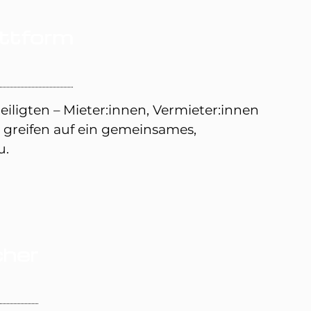
attform
eiligten – Mieter:innen, Vermieter:innen
n greifen auf ein gemeinsames,
u.
cher