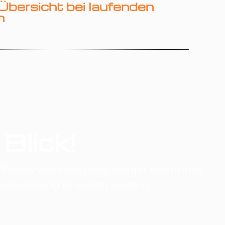
Übersicht bei laufenden
n
 Blick!
n. Entstanden aus langjähriger Erfahrung
ausverwaltung in einem System.