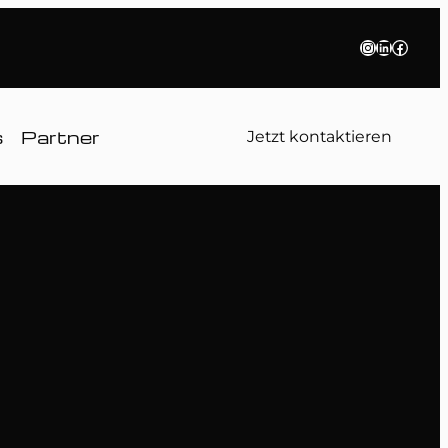
Instagram
LinkedIn
Faceb
s
Partner
Jetzt kontaktieren