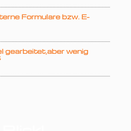
nterne Formulare bzw. E-
el gearbeitet,aber wenig
t
 Blick!