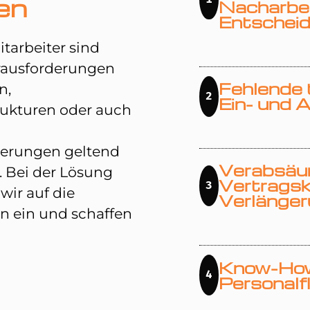
en
Nacharbei
Entschei
tarbeiter sind
rausforderungen
Fehlende 
n,
2
Ein- und 
rukturen oder auch
derungen geltend
Verabsäum
. Bei der Lösung
Vertragsk
3
wir auf die
Verlänge
n ein und schaffen
Know-How
4
Personalf