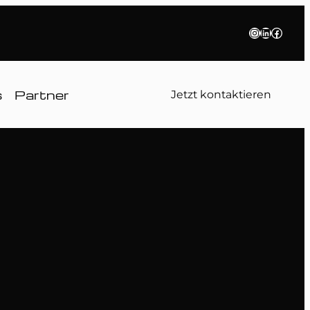
Instagram
LinkedIn
Faceb
s
Partner
Jetzt kontaktieren