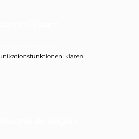
ion im Team
nikationsfunktionen, klaren
fische Anliegen