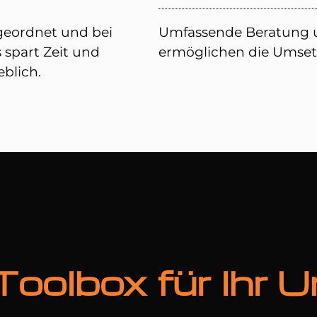
ugeordnet und bei
Umfassende Beratung u
 spart Zeit und
ermöglichen die Umsetz
blich.
e Toolbox für Ihr