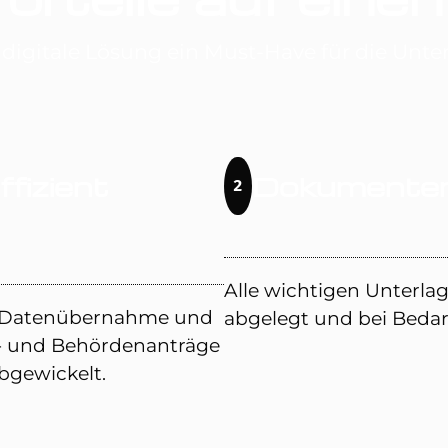
 digitale Lösung ein Must-Have für die Un
fizient
Dokumente
2
Alle wichtigen Unterla
he Datenübernahme und
abgelegt und bei Bedar
- und Behördenanträge
abgewickelt.