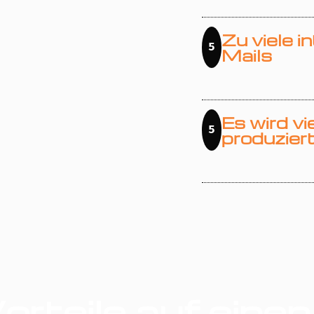
Zu viele i
5
Mails
Es wird vi
5
produzier
orteile auf einen