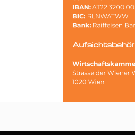
IBAN:
AT22 3200 000
BIC:
RLNWATWW
Bank:
Raiffeisen Ba
Aufsichtsbehör
Wirtschaftskamme
Strasse der Wiener W
1020 Wien