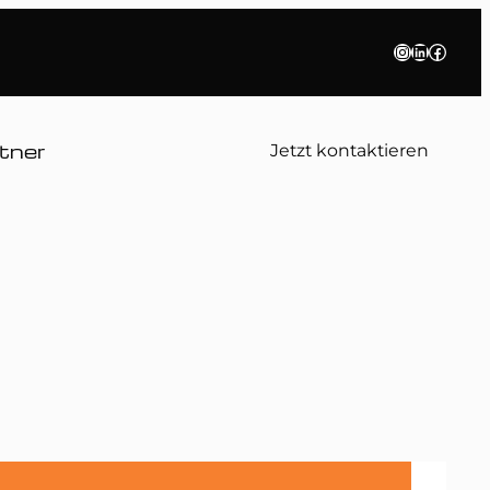
Instagram
LinkedIn
Faceb
tner
Jetzt kontaktieren