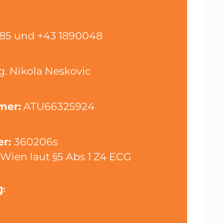
85 und +43 1890048
g. Nikola Neskovic
mer:
ATU66325924
r:
360206s
Wien laut §5 Abs 1 Z4 ECG
: