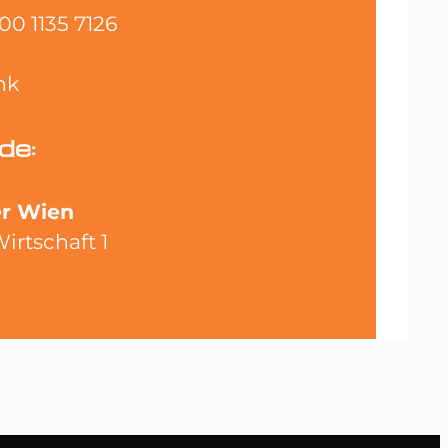
0 1135 7126
nk
de:
r Wien
irtschaft 1