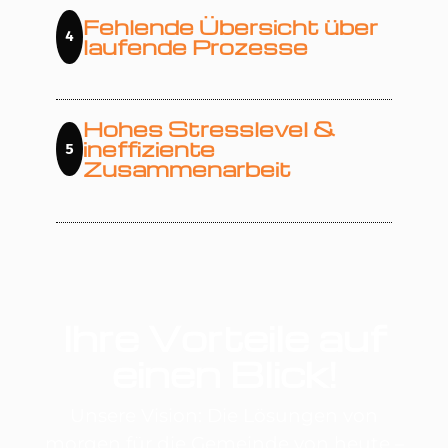
Fehlende Übersicht über
4
laufende Prozesse
Hohes Stresslevel &
ineffiziente
5
Zusammenarbeit
Ihre Vorteile auf
einen Blick!
Unsere Vision: Die Lösungen von
morgen für die Gemeinde von heute –