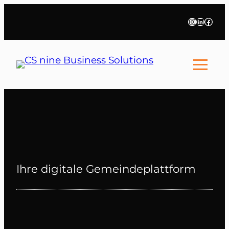
Zum
Instagra
LinkedI
Face
Inhalt
springen
Ihre digitale Gemeindeplattform