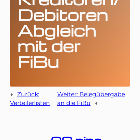
Debitoren
Abgleich
mit der
FiBu
←
Zurück:
Weiter:
Belegübergabe
Verteilerlisten
an die FiBu
→