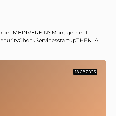
ngen
MEINVEREINSManagement
ecurityCheck
Services
startup
THEKLA
18.08.2025