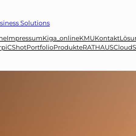
siness Solutions
me
Impressum
Kiga_online
KMU
Kontakt
Lösu
r
piCShot
Portfolio
Produkte
RATHAUSCloud
S