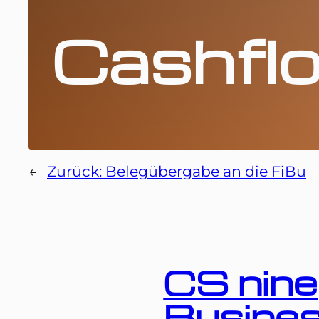
Cashfl
←
Zurück:
Belegübergabe an die FiBu
CS nine
Busine